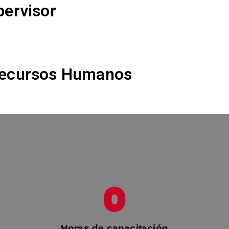
pervisor
ecursos Humanos
0
Horas de capacitación​