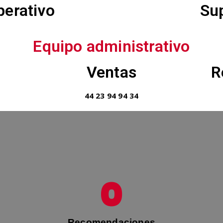
perativo
Su
Equipo administrativo
Ventas
R
44 23 94 94 34
0
Recomendaciones