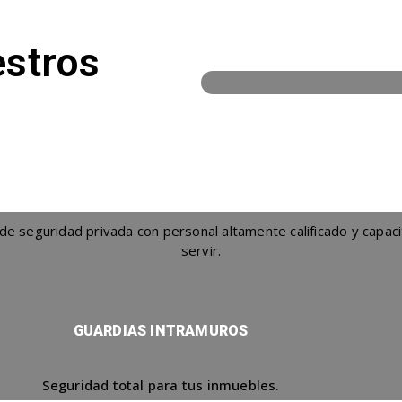
stros
100%
seguridad privada con personal altamente calificado y capacit
servir.
GUARDIAS INTRAMUROS
Seguridad total para tus inmuebles.