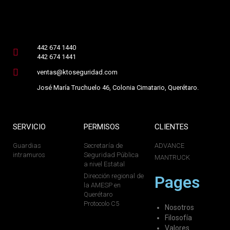
442 674 1440
442 674 1441
ventas@ktoseguridad.com
José María Truchuelo 46, Colonia Cimatario, Querétaro.
SERVICIO
PERMISOS
CLIENTES
Guardias
Secretaría de
ADVANCE
intramuros
Seguridad Pública
MANTRUCK
a nivel Estatal
Dirección regional de
Pages
la AMESP en
Querétaro
Protocolo C5
Nosotros
Filosofía
Valores