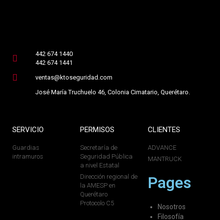
442 674 1440
442 674 1441
ventas@ktoseguridad.com
José María Truchuelo 46, Colonia Cimatario, Querétaro.
SERVICIO
PERMISOS
CLIENTES
Guardias
Secretaría de
ADVANCE
intramuros
Seguridad Pública
MANTRUCK
a nivel Estatal
Dirección regional de
Pages
la AMESP en
Querétaro
Protocolo C5
Nosotros
Filosofía